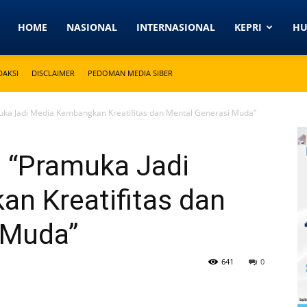
Detikkeprinews.com
HOME
NASIONAL
INTERNASIONAL
KEPRI
H
DAKSI
DISCLAIMER
PEDOMAN MEDIA SIBER
ka Jadi Media Kembangkan Kreatifitas dan Mental Generasi Muda”
 “Pramuka Jadi
n Kreatifitas dan
 Muda”
641
0