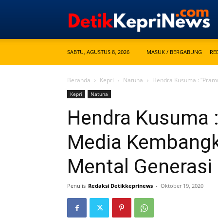
SABTU, AGUSTUS 8, 2026
MASUK / BERGABUNG
RE
Beranda
Kepri
Natuna
Hendra Kusuma : “Pramu
Kepri
Natuna
Hendra Kusuma :
Media Kembangka
Mental Generasi
Penulis
Redaksi Detikkeprinews
-
Oktober 19, 2020