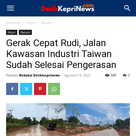
Beranda
Kepri
Batam
Kepri
Batam
Gerak Cepat Rudi, Jalan
Kawasan Industri Taiwan
Sudah Selesai Pengerasan
Penulis
Redaksi Detikkeprinews
-
Agustus 19, 2022
597
0