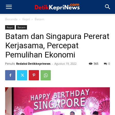
Beranda
Kepri
Batam
Kepri
Batam
Batam dan Singapura Pererat
Kerjasama, Percepat
Pemulihan Ekonomi
Penulis
Redaksi Detikkeprinews
-
Agustus 19, 2022
565
0