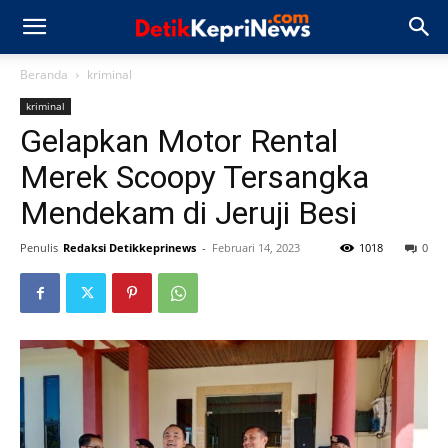
Beranda
kriminal
kriminal
Gelapkan Motor Rental
Merek Scoopy Tersangka
Mendekam di Jeruji Besi
Penulis
Redaksi Detikkeprinews
-
Februari 14, 2023
1018
0