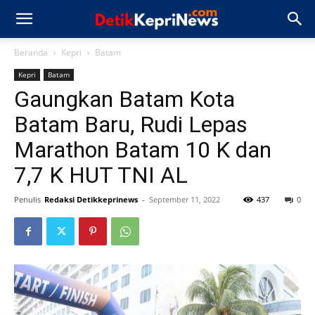
Beranda
Kepri
Batam
Kepri
Batam
Gaungkan Batam Kota
Batam Baru, Rudi Lepas
Marathon Batam 10 K dan
7,7 K HUT TNI AL
Penulis
Redaksi Detikkeprinews
-
September 11, 2022
437
0