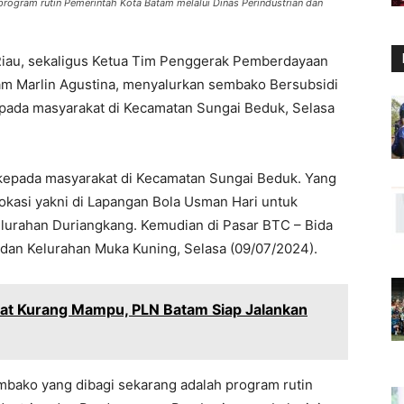
rogram rutin Pemerintah Kota Batam melalui Dinas Perindustrian dan
Riau, sekaligus Ketua Tim Penggerak Pemberdayaan
am Marlin Agustina, menyalurkan sembako Bersubsidi
epada masyarakat di Kecamatan Sungai Beduk, Selasa
kepada masyarakat di Kecamatan Sungai Beduk. Yang
 lokasi yakni di Lapangan Bola Usman Hari untuk
lurahan Duriangkang. Kemudian di Pasar BTC – Bida
dan Kelurahan Muka Kuning, Selasa (09/07/2024).
kat Kurang Mampu, PLN Batam Siap Jalankan
bako yang dibagi sekarang adalah program rutin