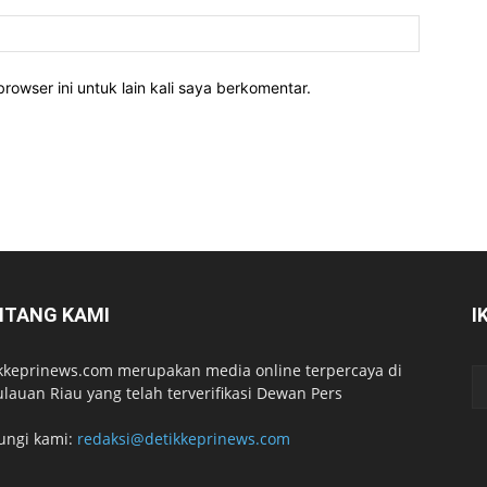
rowser ini untuk lain kali saya berkomentar.
NTANG KAMI
I
kkeprinews.com merupakan media online terpercaya di
lauan Riau yang telah terverifikasi Dewan Pers
ungi kami:
redaksi@detikkeprinews.com