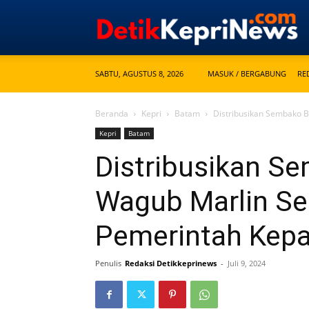
SABTU, AGUSTUS 8, 2026
MASUK / BERGABUNG
RE
Beranda
Kepri
Batam
Distribusikan Sembako B
Kepri
Batam
Distribusikan Se
Wagub Marlin Se
Pemerintah Kep
Penulis
Redaksi Detikkeprinews
-
Juli 9, 2024