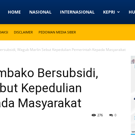
Detikkeprinews.com
HOME
NASIONAL
INTERNASIONAL
KEPRI
H
DAKSI
DISCLAIMER
PEDOMAN MEDIA SIBER
ersubsidi, Wagub Marlin Sebut Kepedulian Pemerintah Kepada Masyarakat
mbako Bersubsidi,
but Kepedulian
ada Masyarakat
276
0