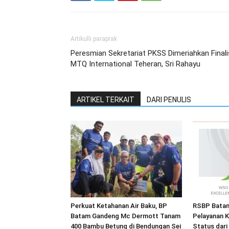
Artikulli paraprak
Peresmian Sekretariat PKSS Dimeriahkan Finali
MTQ International Teheran, Sri Rahayu
ARTIKEL TERKAIT
DARI PENULIS
Perkuat Ketahanan Air Baku, BP
RSBP Batam
Batam Gandeng Mc Dermott Tanam
Pelayanan K
400 Bambu Betung di Bendungan Sei
Status dar