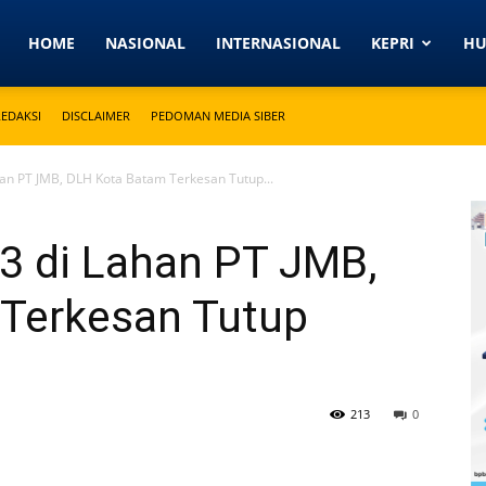
Detikkeprinews.com
HOME
NASIONAL
INTERNASIONAL
KEPRI
H
REDAKSI
DISCLAIMER
PEDOMAN MEDIA SIBER
an PT JMB, DLH Kota Batam Terkesan Tutup...
3 di Lahan PT JMB,
Terkesan Tutup
213
0