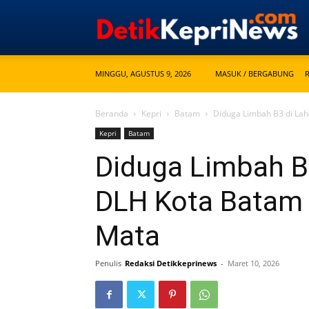
MINGGU, AGUSTUS 9, 2026
MASUK / BERGABUNG
Beranda
Kepri
Batam
Diduga Limbah B3 di Lah
Kepri
Batam
Diduga Limbah B
DLH Kota Batam 
Mata
Penulis
Redaksi Detikkeprinews
-
Maret 10, 2026