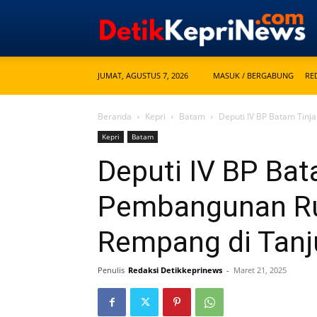
JUMAT, AGUSTUS 7, 2026
MASUK / BERGABUNG
RE
Beranda
Kepri
Batam
Deputi IV BP Batam Tin
Kepri
Batam
Deputi IV BP Bat
Pembangunan R
Rempang di Tan
Penulis
Redaksi Detikkeprinews
-
Maret 21, 2025