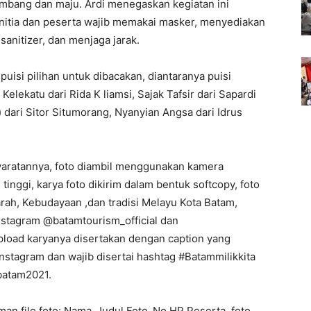
bang dan maju. Ardi menegaskan kegiatan ini
nitia dan peserta wajib memakai masker, menyediakan
anitizer, dan menjaga jarak.
uisi pilihan untuk dibacakan, diantaranya puisi
Kelekatu dari Rida K liamsi, Sajak Tafsir dari Sapardi
dari Sitor Situmorang, Nyanyian Angsa dari Idrus
yaratannya, foto diambil menggunakan kamera
tinggi, karya foto dikirim dalam bentuk softcopy, foto
ah, Kebudayaan ,dan tradisi Melayu Kota Batam,
nstagram @batamtourism_official dan
oad karyanya disertakan dengan caption yang
Instagram dan wajib disertai hashtag #Batammilikkita
atam2021.
an file foto: Nama_Judul Foto_No HP Peserta, foto