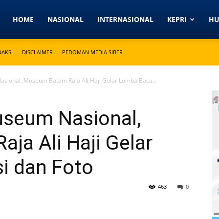
Detikkeprinews.com
HOME
NASIONAL
INTERNASIONAL
KEPRI
H
DAKSI
DISCLAIMER
PEDOMAN MEDIA SIBER
asional, Museum Batam Raja Ali Haji Gelar Lomba Baca...
useum Nasional,
ja Ali Haji Gelar
i dan Foto
463
0