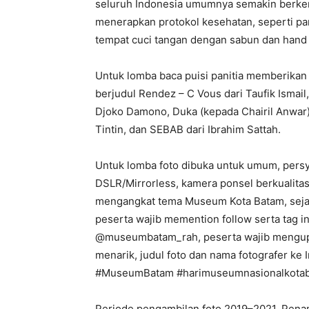
seluruh Indonesia umumnya semakin berkem
menerapkan protokol kesehatan, seperti pa
tempat cuci tangan dengan sabun dan hand s
Untuk lomba baca puisi panitia memberikan p
berjudul Rendez – C Vous dari Taufik Ismail, 
Djoko Damono, Duka (kepada Chairil Anwar) 
Tintin, dan SEBAB dari Ibrahim Sattah.
Untuk lomba foto dibuka untuk umum, pers
DSLR/Mirrorless, kamera ponsel berkualitas 
mengangkat tema Museum Kota Batam, sejar
peserta wajib memention follow serta tag i
@museumbatam_rah, peserta wajib mengupl
menarik, judul foto dan nama fotografer ke 
#MuseumBatam #harimuseumnasionalkotab
Periode pengambilan foto 2019–2021, Penam