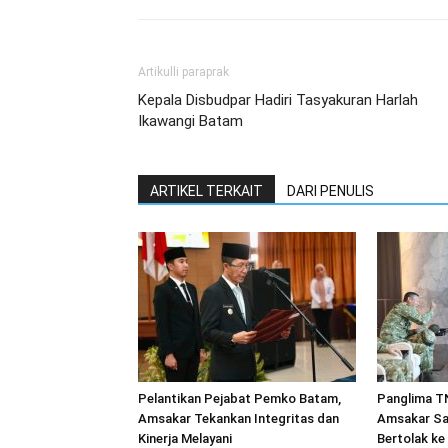
Artikulli paraprak
Kepala Disbudpar Hadiri Tasyakuran Harlah
Ikawangi Batam
ARTIKEL TERKAIT
DARI PENULIS
Pelantikan Pejabat Pemko Batam,
Panglima TN
Amsakar Tekankan Integritas dan
Amsakar Sa
Kinerja Melayani
Bertolak ke