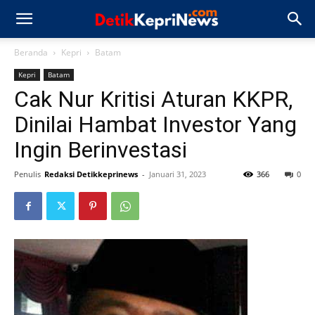
Beranda
Kepri
Batam
Kepri
Batam
Cak Nur Kritisi Aturan KKPR,
Dinilai Hambat Investor Yang
Ingin Berinvestasi
Penulis
Redaksi Detikkeprinews
-
Januari 31, 2023
366
0