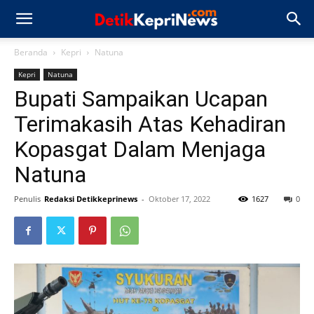
Beranda
Kepri
Natuna
Kepri
Natuna
Bupati Sampaikan Ucapan
Terimakasih Atas Kehadiran
Kopasgat Dalam Menjaga
Natuna
Penulis
Redaksi Detikkeprinews
-
Oktober 17, 2022
1627
0