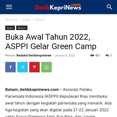
Beranda
Kepri
Batam
Kepri
Batam
Buka Awal Tahun 2022,
ASPPI Gelar Green Camp
Penulis
Redaksi Detikkeprinews
-
Januari 6, 2022
421
0
Batam, detikkeprinews.com
– Asosiasi Pelaku
Pariwisata Indonesia (ASPPI) Kepulauan Riau membuka
awal tahun dengan kegiatan pariwisata yang menarik. Ada
tiga kegiatan yang akan digelar pada 21-22 Januari 2022
yakni Scout Glamping Tent, Fun Bike, dan Jungle