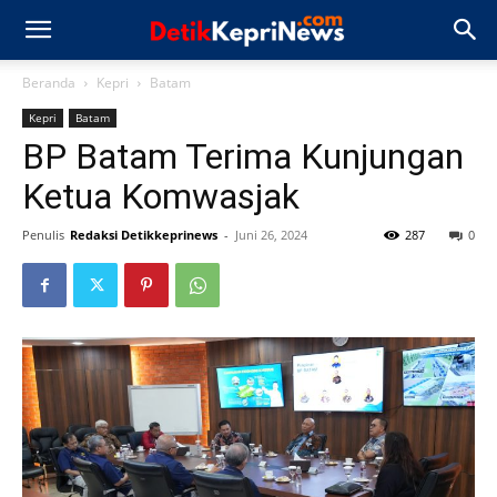
Beranda
Kepri
Batam
Kepri
Batam
BP Batam Terima Kunjungan
Ketua Komwasjak
Penulis
Redaksi Detikkeprinews
-
Juni 26, 2024
287
0