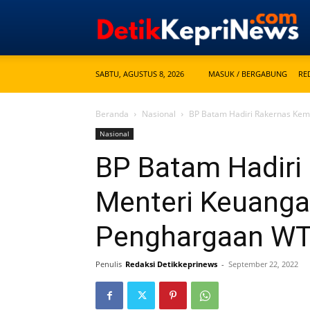
SABTU, AGUSTUS 8, 2026
MASUK / BERGABUNG
RE
Beranda
Nasional
BP Batam Hadiri Rakernas Ke
Nasional
BP Batam Hadiri
Menteri Keuanga
Penghargaan W
Penulis
Redaksi Detikkeprinews
-
September 22, 2022