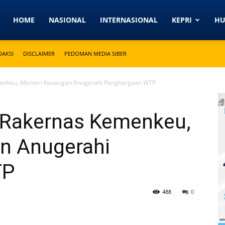
Detikkeprinews.com
HOME
NASIONAL
INTERNASIONAL
KEPRI
H
DAKSI
DISCLAIMER
PEDOMAN MEDIA SIBER
menkeu, Menteri Keuangan Anugerahi Penghargaan WTP
 Rakernas Kemenkeu,
n Anugerahi
TP
488
0