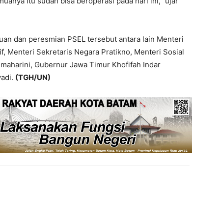
uanya itu sudah bisa beroperasi pada hari ini,” ujar
an dan peresmian PSEL tersebut antara lain Menteri
f, Menteri Sekretaris Negara Pratikno, Menteri Sosial
smaharini, Gubernur Jawa Timur Khofifah Indar
yadi.
(TGH/UN)