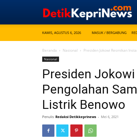
KAMIS, AGUSTUS 6, 2026
MASUK / BERGABUNG
RE
Beranda
Nasional
Presiden Jokowi Resmikan Insta
Nasional
Presiden Jokowi 
Pengolahan Samp
Listrik Benowo
Penulis
Redaksi Detikkeprinews
-
Mei 6, 2021