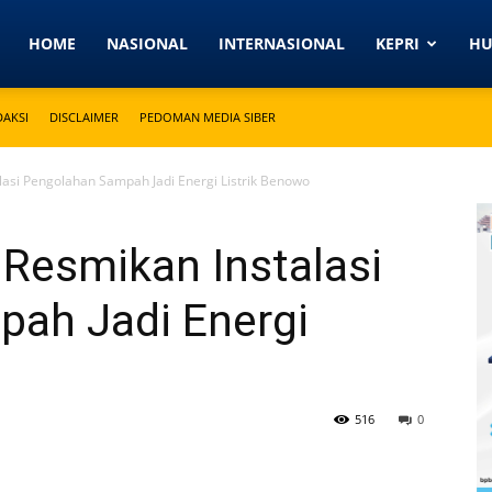
Detikkeprinews.com
HOME
NASIONAL
INTERNASIONAL
KEPRI
H
DAKSI
DISCLAIMER
PEDOMAN MEDIA SIBER
lasi Pengolahan Sampah Jadi Energi Listrik Benowo
Resmikan Instalasi
ah Jadi Energi
516
0