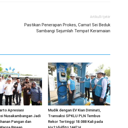
Artikulli tjetër
Pastikan Penerapan Prokes, Camat Sei Beduk
Sambangi Sejumlah Tempat Keramaian
arto Apresiasi
Mudik dengan EV Kian Diminati,
si Nusakambangan Jadi
Transaksi SPKLU PLN Tembus
ahanan Pangan dan
Rekor Tertinggi 18.088 Kali pada
Warga Binaan
H+2 Idulfitri 1447 H