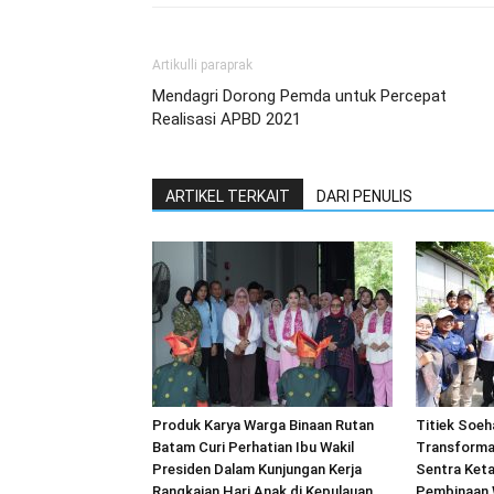
Artikulli paraprak
Mendagri Dorong Pemda untuk Percepat
Realisasi APBD 2021
ARTIKEL TERKAIT
DARI PENULIS
Produk Karya Warga Binaan Rutan
Titiek Soeh
Batam Curi Perhatian Ibu Wakil
Transforma
Presiden Dalam Kunjungan Kerja
Sentra Ket
Rangkaian Hari Anak di Kepulauan
Pembinaan 