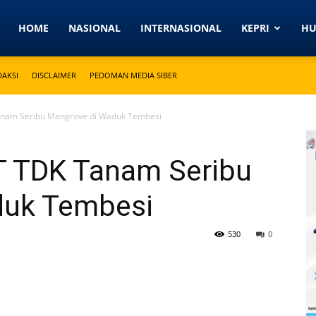
Detikkeprinews.com
HOME
NASIONAL
INTERNASIONAL
KEPRI
H
DAKSI
DISCLAIMER
PEDOMAN MEDIA SIBER
anam Seribu Mangrove di Waduk Tembesi
T TDK Tanam Seribu
duk Tembesi
530
0