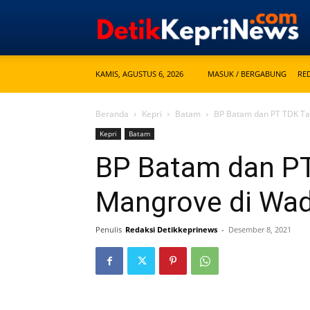
KAMIS, AGUSTUS 6, 2026
MASUK / BERGABUNG
RE
Beranda
Kepri
Batam
BP Batam dan PT TDK T
Kepri
Batam
BP Batam dan P
Mangrove di Wa
Penulis
Redaksi Detikkeprinews
-
Desember 8, 2021