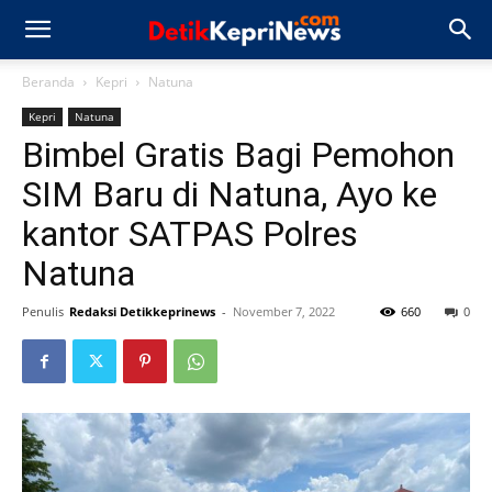
Beranda
Kepri
Natuna
Kepri
Natuna
Bimbel Gratis Bagi Pemohon
SIM Baru di Natuna, Ayo ke
kantor SATPAS Polres
Natuna
Penulis
Redaksi Detikkeprinews
-
November 7, 2022
660
0