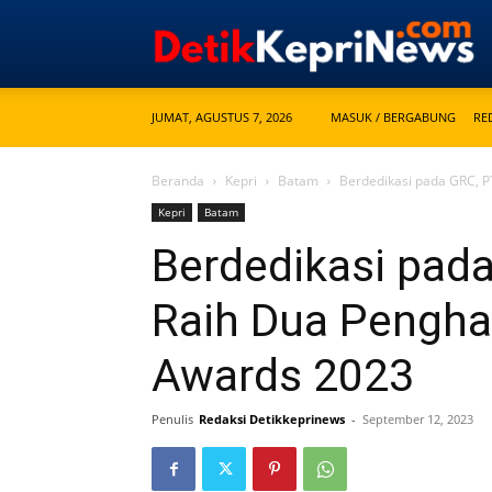
JUMAT, AGUSTUS 7, 2026
MASUK / BERGABUNG
RE
Beranda
Kepri
Batam
Berdedikasi pada GRC, 
Kepri
Batam
Berdedikasi pad
Raih Dua Pengh
Awards 2023
Penulis
Redaksi Detikkeprinews
-
September 12, 2023