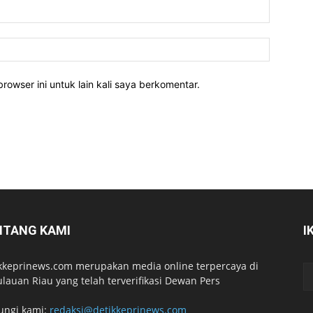
rowser ini untuk lain kali saya berkomentar.
NTANG KAMI
I
kkeprinews.com merupakan media online terpercaya di
lauan Riau yang telah terverifikasi Dewan Pers
ungi kami:
redaksi@detikkeprinews.com