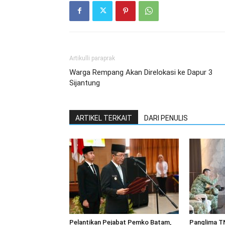
Artikulli paraprak
Warga Rempang Akan Direlokasi ke Dapur 3
Sijantung
ARTIKEL TERKAIT
DARI PENULIS
Pelantikan Pejabat Pemko Batam,
Panglima TN