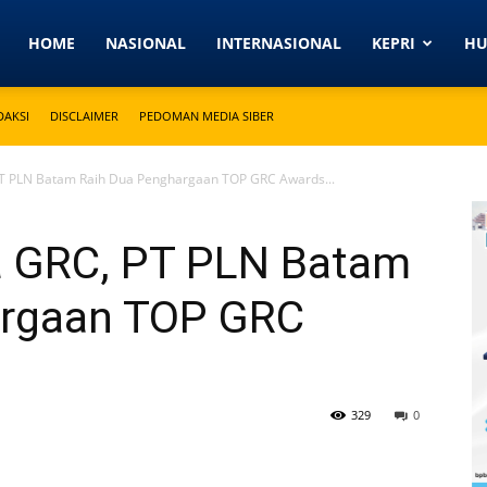
Detikkeprinews.com
HOME
NASIONAL
INTERNASIONAL
KEPRI
H
DAKSI
DISCLAIMER
PEDOMAN MEDIA SIBER
PT PLN Batam Raih Dua Penghargaan TOP GRC Awards...
a GRC, PT PLN Batam
argaan TOP GRC
329
0