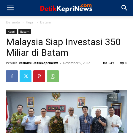
Beranda
Kepri
Batam
Kepri
Batam
Malaysia Siap Investasi 350
Miliar di Batam
Penulis
Redaksi Detikkeprinews
-
Desember 5, 2022
549
0