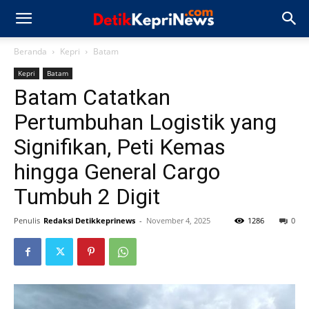
Beranda
Kepri
Batam
Kepri
Batam
Batam Catatkan
Pertumbuhan Logistik yang
Signifikan, Peti Kemas
hingga General Cargo
Tumbuh 2 Digit
Penulis
Redaksi Detikkeprinews
-
November 4, 2025
1286
0