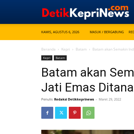
KAMIS, AGUSTUS 6, 2026
MASUK / BERGABUNG
RE
Beranda
Kepri
Batam
Batam akan Semakin Inda
Kepri
Batam
Batam akan Sema
Jati Emas Ditan
Penulis
Redaksi Detikkeprinews
-
Maret 29, 2022