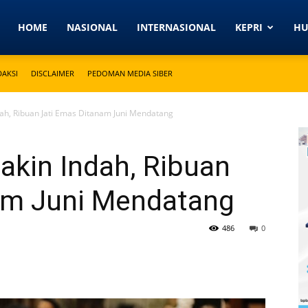
Detikkeprinews.com
HOME
NASIONAL
INTERNASIONAL
KEPRI
H
DAKSI
DISCLAIMER
PEDOMAN MEDIA SIBER
h, Ribuan Jati Emas Ditanam Juni Mendatang
kin Indah, Ribuan
am Juni Mendatang
486
0