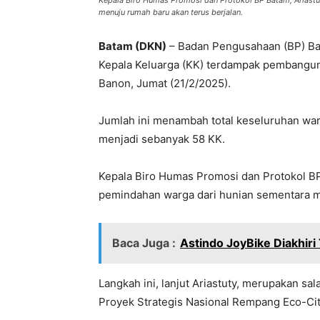
Kepala Biro Humas Promosi dan Protokol BP Batam, Ariast
menuju rumah baru akan terus berjalan.
Batam (DKN)
– Badan Pengusahaan (BP) Bat
Kepala Keluarga (KK) terdampak pembangu
Banon, Jumat (21/2/2025).
Jumlah ini menambah total keseluruhan w
menjadi sebanyak 58 KK.
Kepala Biro Humas Promosi dan Protokol BP
pemindahan warga dari hunian sementara me
Baca Juga :
Astindo JoyBike Diakhir
Langkah ini, lanjut Ariastuty, merupakan sa
Proyek Strategis Nasional Rempang Eco-Cit