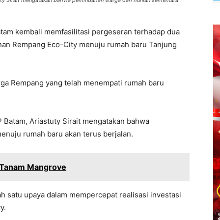
uty Sirait mengatakan bahwa pemindahan warga dari hunian sementara
am kembali memfasilitasi pergeseran terhadap dua
nan Rempang Eco-City menuju rumah baru Tanjung
arga Rempang yang telah menempati rumah baru
 Batam, Ariastuty Sirait mengatakan bahwa
nuju rumah baru akan terus berjalan.
i Tanam Mangrove
lah satu upaya dalam mempercepat realisasi investasi
y.