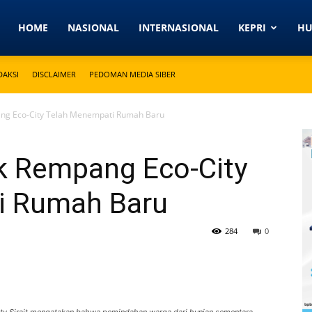
Detikkeprinews.com
HOME
NASIONAL
INTERNASIONAL
KEPRI
H
DAKSI
DISCLAIMER
PEDOMAN MEDIA SIBER
ng Eco-City Telah Menempati Rumah Baru
k Rempang Eco-City
i Rumah Baru
284
0