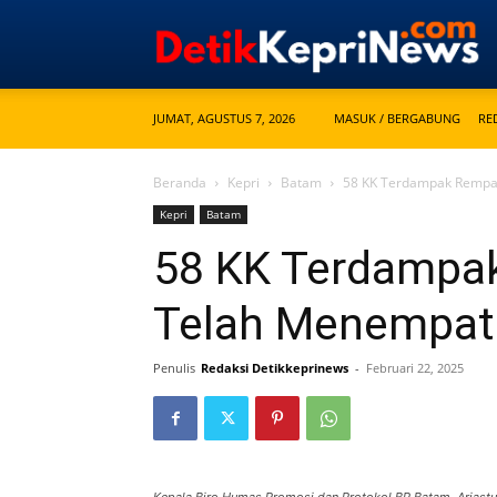
JUMAT, AGUSTUS 7, 2026
MASUK / BERGABUNG
RE
Beranda
Kepri
Batam
58 KK Terdampak Rempa
Kepri
Batam
58 KK Terdampa
Telah Menempat
Penulis
Redaksi Detikkeprinews
-
Februari 22, 2025