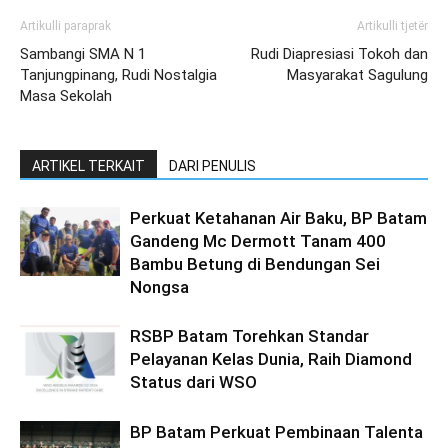
Artikulli paraprak
Artikulli tjetër
Sambangi SMA N 1
Rudi Diapresiasi Tokoh dan
Tanjungpinang, Rudi Nostalgia
Masyarakat Sagulung
Masa Sekolah
ARTIKEL TERKAIT
DARI PENULIS
Perkuat Ketahanan Air Baku, BP Batam
Gandeng Mc Dermott Tanam 400
Bambu Betung di Bendungan Sei
Nongsa
RSBP Batam Torehkan Standar
Pelayanan Kelas Dunia, Raih Diamond
Status dari WSO
BP Batam Perkuat Pembinaan Talenta