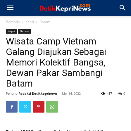
Beranda
Kepri
Batam
Kepri
Batam
Wisata Camp Vietnam
Galang Diajukan Sebagai
Memori Kolektif Bangsa,
Dewan Pakar Sambangi
Batam
Penulis
Redaksi Detikkeprinews
-
Mei 14, 2022
437
0