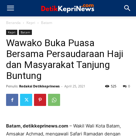
Beranda
Kepri
Batam
Kepri
Batam
Wawako Buka Puasa
Bersama Persaudaraan Haji
dan Masyarakat Tanjung
Buntung
Penulis
Redaksi Detikkeprinews
-
April 25, 2021
525
0
Batam, detikkeprinews.com
– Wakil Wali Kota Batam,
Amsakar Achmad, mengawali Safari Ramadan dengan