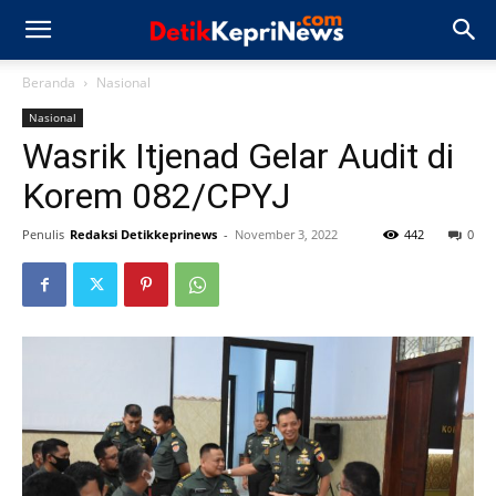
Beranda
Nasional
Nasional
Wasrik Itjenad Gelar Audit di
Korem 082/CPYJ
Penulis
Redaksi Detikkeprinews
-
November 3, 2022
442
0