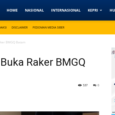
Detikkeprinews.com
HOME
NASIONAL
INTERNASIONAL
KEPRI
H
DAKSI
DISCLAIMER
PEDOMAN MEDIA SIBER
Raker BMGQ Batam
m Buka Raker BMGQ
537
0