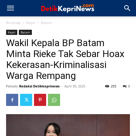
Beranda
Kepri
Batam
Kepri
Batam
Wakil Kepala BP Batam
Minta Rieke Tak Sebar Hoax
Kekerasan-Kriminalisasi
Warga Rempang
Penulis
Redaksi Detikkeprinews
-
April 30, 2025
255
0