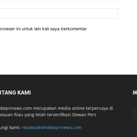
rowser ini untuk lain kali saya berkomentar.
NTANG KAMI
I
kkeprinews.com merupakan media online terpercaya di
lauan Riau yang telah terverifikasi Dewan Pers
ungi kami:
redaksi@detikkeprinews.com