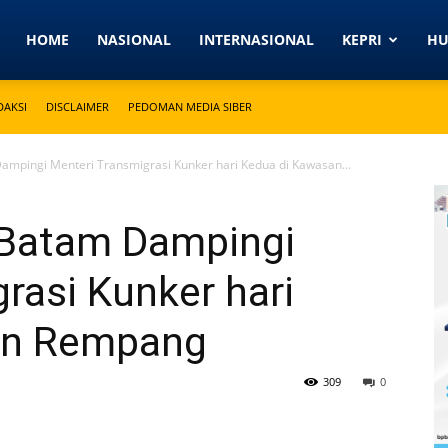
Detikkeprinews.com
HOME
NASIONAL
INTERNASIONAL
KEPRI
H
DAKSI
DISCLAIMER
PEDOMAN MEDIA SIBER
ampingi Menteri Transmigrasi Kunker hari Kedua di Kawasan...
 Batam Dampingi
rasi Kunker hari
an Rempang
309
0