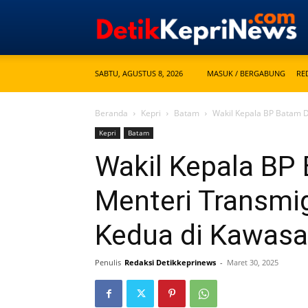
SABTU, AGUSTUS 8, 2026
MASUK / BERGABUNG
RE
Beranda
Kepri
Batam
Wakil Kepala BP Batam D
Kepri
Batam
Wakil Kepala BP
Menteri Transmig
Kedua di Kawas
Penulis
Redaksi Detikkeprinews
-
Maret 30, 2025