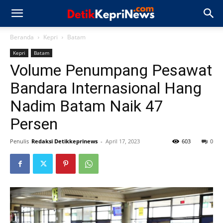
Beranda
Kepri
Batam
Kepri
Batam
Volume Penumpang Pesawat
Bandara Internasional Hang
Nadim Batam Naik 47
Persen
Penulis
Redaksi Detikkeprinews
-
April 17, 2023
603
0