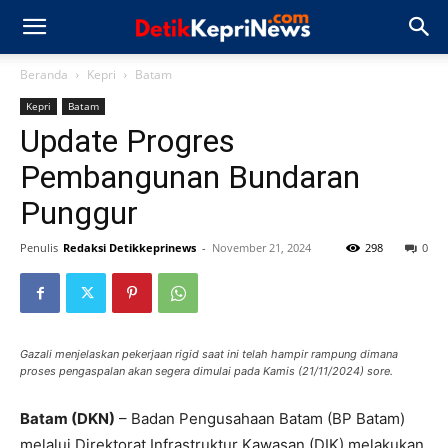
Beranda
Kepri
Batam
Kepri
Batam
Update Progres
Pembangunan Bundaran
Punggur
Penulis
Redaksi Detikkeprinews
-
November 21, 2024
298
0
Gazali menjelaskan pekerjaan rigid saat ini telah hampir rampung dimana
proses pengaspalan akan segera dimulai pada Kamis (21/11/2024) sore.
Batam (DKN)
– Badan Pengusahaan Batam (BP Batam)
melalui Direktorat Infrastruktur Kawasan (DIK) melakukan