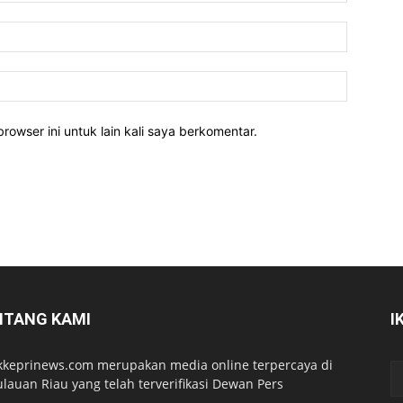
rowser ini untuk lain kali saya berkomentar.
NTANG KAMI
I
kkeprinews.com merupakan media online terpercaya di
lauan Riau yang telah terverifikasi Dewan Pers