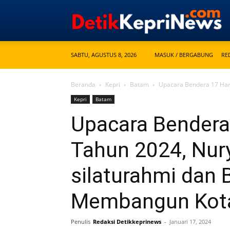
SABTU, AGUSTUS 8, 2026
MASUK / BERGABUNG
RE
Beranda
Kepri
Batam
Upacara Bendera 17 Hari
Kepri
Batam
Upacara Bendera
Tahun 2024, Nur
silaturahmi dan 
Membangun Kot
Penulis
Redaksi Detikkeprinews
-
Januari 17, 2024