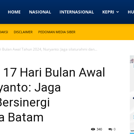
Detikkeprinews.com
HOME
NASIONAL
INTERNASIONAL
KEPRI
H
DAKSI
DISCLAIMER
PEDOMAN MEDIA SIBER
 Bulan Awal Tahun 2024, Nuryanto: Jaga silaturahmi dan...
 17 Hari Bulan Awal
yanto: Jaga
Bersinergi
a Batam
340
0