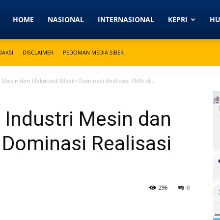
Detikkeprinews.com
HOME
NASIONAL
INTERNASIONAL
KEPRI
H
DAKSI
DISCLAIMER
PEDOMAN MEDIA SIBER
ri Mesin dan Elektronik Masih Dominasi Realisasi PMA di...
, Industri Mesin dan
 Dominasi Realisasi
296
0