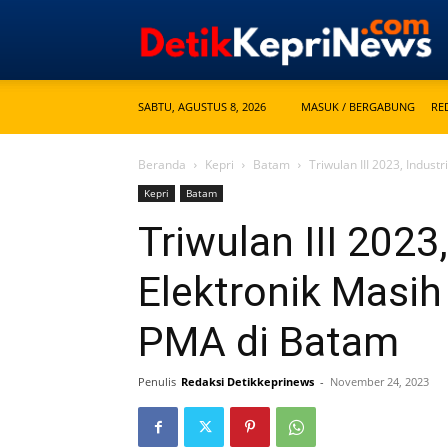
SABTU, AGUSTUS 8, 2026
MASUK / BERGABUNG
RE
Beranda
Kepri
Batam
Triwulan III 2023, Indust
Kepri
Batam
Triwulan III 2023
Elektronik Masih
PMA di Batam
Penulis
Redaksi Detikkeprinews
-
November 24, 2023