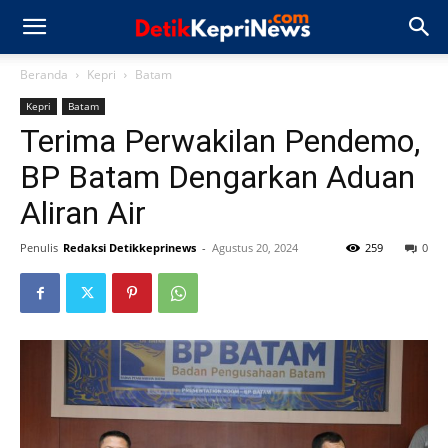
Beranda
Kepri
Batam
Kepri
Batam
Terima Perwakilan Pendemo,
BP Batam Dengarkan Aduan
Aliran Air
Penulis
Redaksi Detikkeprinews
-
Agustus 20, 2024
259
0