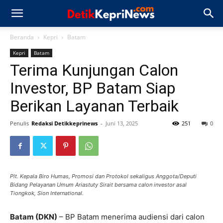
Beranda
Kepri
Batam
Kepri
Batam
Terima Kunjungan Calon
Investor, BP Batam Siap
Berikan Layanan Terbaik
Penulis
Redaksi Detikkeprinews
-
Juni 13, 2025
251
0
Plt. Kepala Biro Humas, Promosi dan Protokol sekaligus Anggota/Deputi
Bidang Pelayanan Umum Ariastuty Sirait bersama calon investor asal
Tiongkok, Sion International.
Batam (DKN)
– BP Batam menerima audiensi dari calon