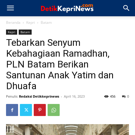
Beranda
Kepri
Batam
Kepri
Batam
Tebarkan Senyum
Kebahagiaan Ramadhan,
PLN Batam Berikan
Santunan Anak Yatim dan
Dhuafa
Penulis
Redaksi Detikkeprinews
-
April 16, 2023
456
0