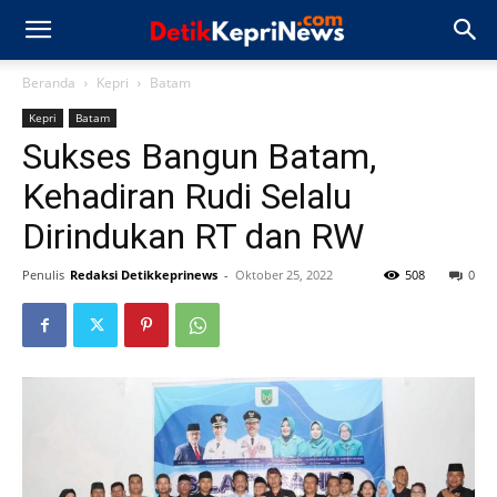
Beranda
Kepri
Batam
Kepri
Batam
Sukses Bangun Batam,
Kehadiran Rudi Selalu
Dirindukan RT dan RW
Penulis
Redaksi Detikkeprinews
-
Oktober 25, 2022
508
0