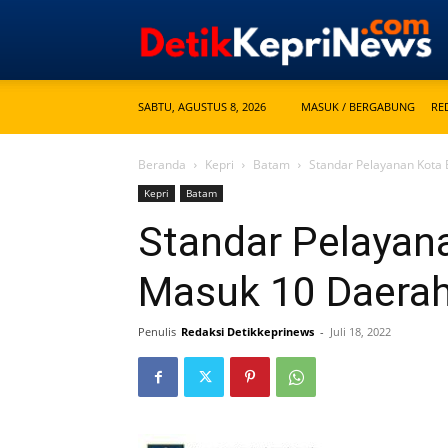
SABTU, AGUSTUS 8, 2026
MASUK / BERGABUNG
RE
Beranda
Kepri
Batam
Standar Pelayanan Kota
Kepri
Batam
Standar Pelayan
Masuk 10 Daerah
Penulis
Redaksi Detikkeprinews
-
Juli 18, 2022