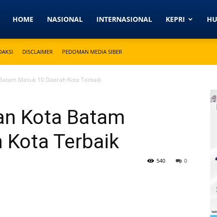
Detikkeprinews.com
HOME
NASIONAL
INTERNASIONAL
KEPRI
H
DAKSI
DISCLAIMER
PEDOMAN MEDIA SIBER
 Batam Masuk 10 Daerah Kota Terbaik
an Kota Batam
 Kota Terbaik
540
0