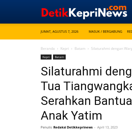
JUMAT, AGUSTUS 7, 2026
MASUK / BERGABUNG
RE
Beranda
Kepri
Batam
Silaturahmi dengan War
Kepri
Batam
Silaturahmi de
Tua Tiangwangk
Serahkan Bantua
Anak Yatim
Penulis
Redaksi Detikkeprinews
-
April 13, 2023