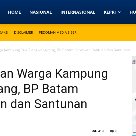
Detikkeprinews.com
HOME
NASIONAL
INTERNASIONAL
KEPRI
H
DAKSI
DISCLAIMER
PEDOMAN MEDIA SIBER
ga Kampung Tua Tiangwangkang, BP Batam Serahkan Bantuan dan Santunan...
ngan Warga Kampung
ang, BP Batam
n dan Santunan
419
0