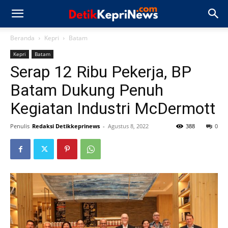
Beranda
Kepri
Batam
Kepri
Batam
Serap 12 Ribu Pekerja, BP
Batam Dukung Penuh
Kegiatan Industri McDermott
Penulis
Redaksi Detikkeprinews
-
Agustus 8, 2022
388
0