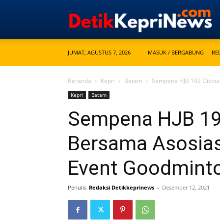
JUMAT, AGUSTUS 7, 2026
MASUK / BERGABUNG
RE
Beranda
Kepri
Batam
Sempena HJB 192 Disbud
Kepri
Batam
Sempena HJB 19
Bersama Asosiasi
Event Goodmint
Penulis
Redaksi Detikkeprinews
-
Desember 12, 2021