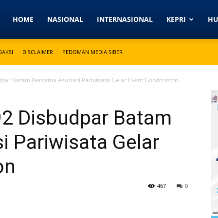
Detikkeprinews.com
HOME
NASIONAL
INTERNASIONAL
KEPRI
H
DAKSI
DISCLAIMER
PEDOMAN MEDIA SIBER
par Batam Bersama Asosiasi Pariwisata Gelar Event Goodminton
2 Disbudpar Batam
 Pariwisata Gelar
on
467
0