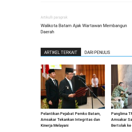
Artikulli paraprak
Walikota Batam Ajak Wartawan Membangun
Daerah
ARTIKEL TERKAIT
DARI PENULIS
Pelantikan Pejabat Pemko Batam,
Panglima TN
Amsakar Tekankan Integritas dan
Amsakar Sa
Kinerja Melayani
Bertolak ke