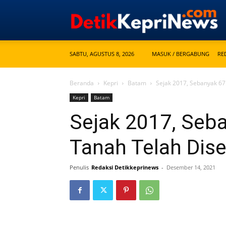
SABTU, AGUSTUS 8, 2026
MASUK / BERGABUNG
RE
Beranda
Kepri
Batam
Sejak 2017, Sebanyak 67
Kepri
Batam
Sejak 2017, Seb
Tanah Telah Dise
Penulis
Redaksi Detikkeprinews
-
Desember 14, 2021