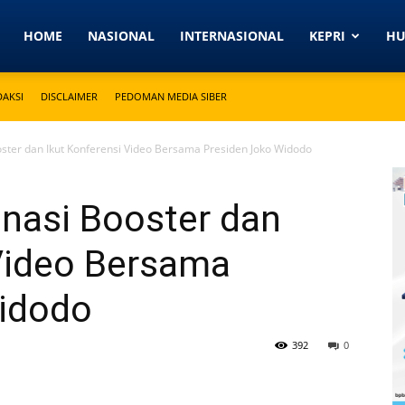
Detikkeprinews.com
HOME
NASIONAL
INTERNASIONAL
KEPRI
H
DAKSI
DISCLAIMER
PEDOMAN MEDIA SIBER
oster dan Ikut Konferensi Video Bersama Presiden Joko Widodo
inasi Booster dan
 Video Bersama
idodo
392
0