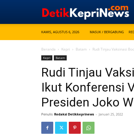
KAMIS, AGUSTUS 6, 2026
MASUK / BERGABUNG
RE
Beranda
Kepri
Batam
Rudi Tinjau Vaksinasi Bo
Kepri
Batam
Rudi Tinjau Vaks
Ikut Konferensi
Presiden Joko W
Penulis
Redaksi Detikkeprinews
-
Januari 25, 2022