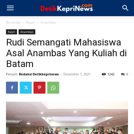
Beranda
Kepri
Anambas
Kepri
Anambas
Rudi Semangati Mahasiswa
Asal Anambas Yang Kuliah di
Batam
Penulis
Redaksi Detikkeprinews
-
Desember 7, 2021
1242
0