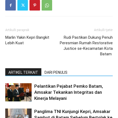
Artikulli paraprak
Artikulli tjetër
Marlin Yakin Kepri Bangkit
Rudi Pastikan Dukung Penuh
Lebih Kuat
Peresmian Rumah Restorative
Justice se-Kecamatan Kota
Batam
ARTIKEL TERKAIT
DARI PENULIS
Pelantikan Pejabat Pemko Batam,
Amsakar Tekankan Integritas dan
Kinerja Melayani
Panglima TNI Kunjungi Kepri, Amsakar
Sambut di Batam Sebelum Bertolak ke