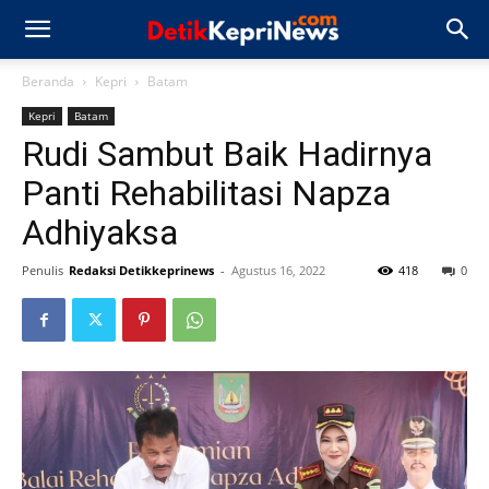
Beranda
Kepri
Batam
Kepri
Batam
Rudi Sambut Baik Hadirnya
Panti Rehabilitasi Napza
Adhiyaksa
Penulis
Redaksi Detikkeprinews
-
Agustus 16, 2022
418
0