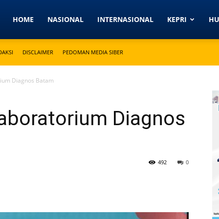
Detikkeprinews.com
HOME
NASIONAL
INTERNASIONAL
KEPRI
H
DAKSI
DISCLAIMER
PEDOMAN MEDIA SIBER
rium Diagnos Batam
aboratorium Diagnos
492
0