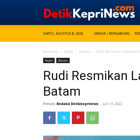
SABTU, AGUSTUS 8, 2026
MASUK / BERGABUNG
RE
Beranda
Kepri
Batam
Rudi Resmikan Laborato
Kepri
Batam
Rudi Resmikan L
Batam
Penulis
Redaksi Detikkeprinews
-
Juli 13, 2022