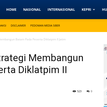
Detikkeprinews.com
HOME
NASIONAL
INTERNASIONAL
KEPRI
H
DAKSI
DISCLAIMER
PEDOMAN MEDIA SIBER
Membangun Batam Pada Peserta Diklatpim II Jatim
trategi Membangun
ta Diklatpim II
523
0