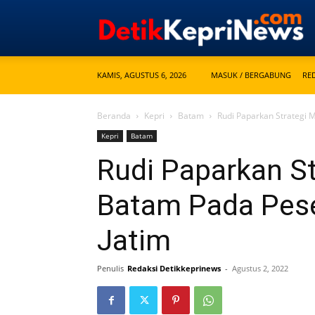
KAMIS, AGUSTUS 6, 2026
MASUK / BERGABUNG
RE
Beranda
Kepri
Batam
Rudi Paparkan Strategi 
Kepri
Batam
Rudi Paparkan S
Batam Pada Peser
Jatim
Penulis
Redaksi Detikkeprinews
-
Agustus 2, 2022