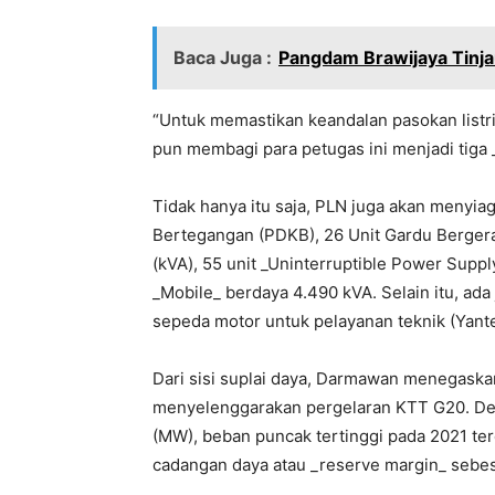
Baca Juga :
Pangdam Brawijaya Tinja
“Untuk memastikan keandalan pasokan listr
pun membagi para petugas ini menjadi tiga _s
Tidak hanya itu saja, PLN juga akan menyia
Bertegangan (PDKB), 26 Unit Gardu Bergerak
(kVA), 55 unit _Uninterruptible Power Suppl
_Mobile_ berdaya 4.490 kVA. Selain itu, ada 
sepeda motor untuk pelayanan teknik (Yante
Dari sisi suplai daya, Darmawan menegaskan
menyelenggarakan pergelaran KTT G20. De
(MW), beban puncak tertinggi pada 2021 te
cadangan daya atau _reserve margin_ sebes