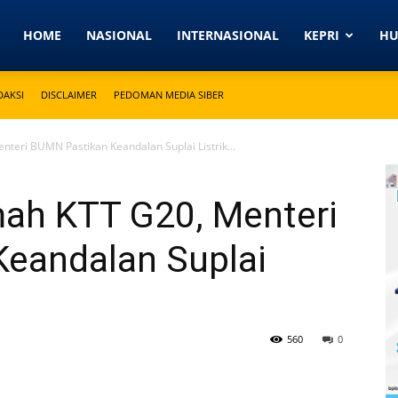
Detikkeprinews.com
HOME
NASIONAL
INTERNASIONAL
KEPRI
H
DAKSI
DISCLAIMER
PEDOMAN MEDIA SIBER
nteri BUMN Pastikan Keandalan Suplai Listrik...
mah KTT G20, Menteri
eandalan Suplai
560
0