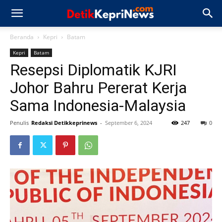
Beranda
Kepri
Batam
Kepri
Batam
Resepsi Diplomatik KJRI
Johor Bahru Pererat Kerja
Sama Indonesia-Malaysia
Penulis
Redaksi Detikkeprinews
-
September 6, 2024
247
0