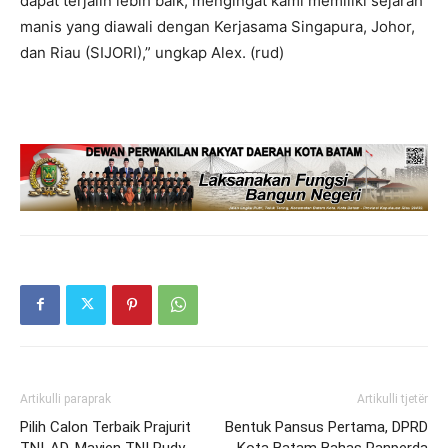
dapat terjalin lebih baik, mengingat kami memiliki sejarah
manis yang diawali dengan Kerjasama Singapura, Johor,
dan Riau (SIJORI),” ungkap Alex. (rud)
Artikulli paraprak
Artikulli tjetër
Pilih Calon Terbaik Prajurit
Bentuk Pansus Pertama, DPRD
TNI-AD, Mayjen TNI Rudy
Kota Batam Bahas Ranperda