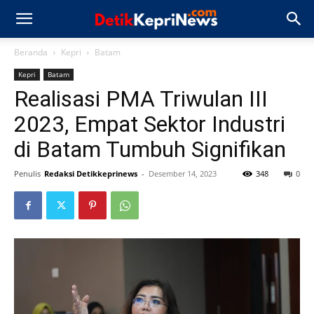
Beranda
Kepri
Batam
Kepri
Batam
Realisasi PMA Triwulan III
2023, Empat Sektor Industri
di Batam Tumbuh Signifikan
Penulis
Redaksi Detikkeprinews
-
Desember 14, 2023
348
0