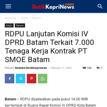
Beranda
Kepri
Batam
Kepri
Batam
RDPU Lanjutan Komisi IV
DPRD Batam Terkait 7.000
Tenaga Kerja Kontrak PT
SMOE Batam
Penulis
Redaksi Detikkeprinews
-
Februari 11, 2022
536
0
Batam
– RDPU dijadwalkan pada pukul 14.00 WIB
bertempat di Ruang Rapat Komisi IV DPRD Kota Batam